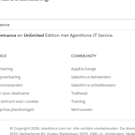
ience
ormance
en
Unlimited
Edition met Agentforce IT Service.
ceverzoekrecord die essentiële gebruikersdetails vastlegt 
s opgenomen in de sjabloon.
RCE
COMMUNITY
rklaring
AppExchange
gsverklaring
Salesforce-beheerders
e sjabloon legt deze gegevens van de medewerker vast:
voorwaarden
Salesforce-ontwikkelaars
geplande datum en tijd voor de event.
en voor deelname
Trailhead
catie waar de projector of beeldschermopstelling is vereist.
centrum voor cookies
Training
detailleerde beschrijving van de technische ondersteuning die verei
privacybeslissingen
Vertrouwen
© Copyright 2026, salesforce.com inc. Alle rechten voorbehouden. De dive
et verzoek om handmatige levering naar het IT-team. U kunt 
SFDC Netherlands BV, Gustav Mahlerlaan 2970, 1081 LA, Amsterdam, Nede