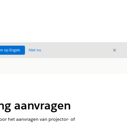
Sluite
n op Engels
Niet nu
Sluiten
ing aanvragen
or het aanvragen van projector- of