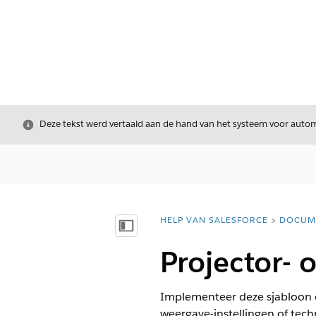
Sluiten
Deze tekst werd vertaald aan de hand van het systeem voor automa
HELP VAN SALESFORCE
DOCUM
U bent hier:
Inhoudsopgave weergeven
Projector-
Implementeer deze sjabloon 
weergave-instellingen of tec