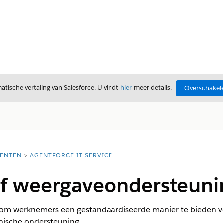
tische vertaling van Salesforce. U vindt
hier
meer details.
Overschakele
ENTEN
AGENTFORCE IT SERVICE
 of weergaveondersteun
om werknemers een gestandaardiseerde manier te bieden vo
hnische ondersteuning.