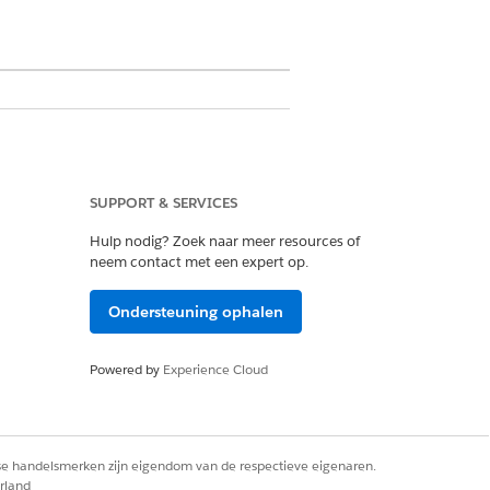
voor nauwkeurige en controleerbare
SUPPORT & SERVICES
Hulp nodig? Zoek naar meer resources of
neem contact met een expert op.
Ondersteuning ophalen
Powered by
Experience Cloud
st is voor het event.
rse handelsmerken zijn eigendom van de respectieve eigenaren.
een stroom samenstellen in Flow
rland