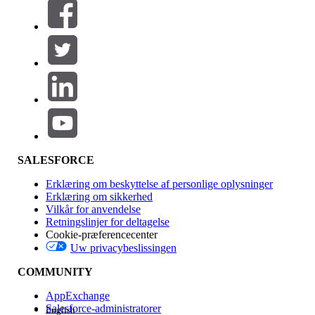
Filtre (0)
VÆLG FILTRE
Tilføj
Produktområde
Funktionspåvirkning
SALESFORCE
Erklæring om beskyttelse af personlige oplysninger
Erklæring om sikkerhed
Vilkår for anvendelse
Retningslinjer for deltagelse
Cookie-præferencecenter
Uw privacybeslissingen
Version
COMMUNITY
AppExchange
Salesforce-administratorer
English