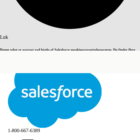
Søg
Luk
Denne tekst er oversat ved hjælp af Salesforce-maskinoversættelsessystem. Du finder flere
Skift til engelsk
Ikke nu
detaljer
her
.
Luk
Luk
1-800-667-6389