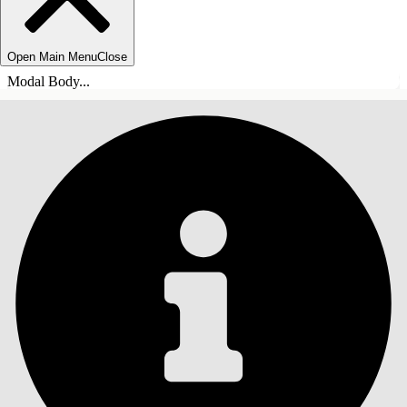
Open Main Menu
Close
Modal Body...
INDHOLD
Søg
Vis indholdsfortegnelse
Indhold