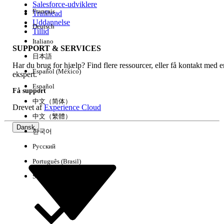
Salesforce-udviklere
Français
Trailhead
Experience
Uddannelse
Deutsch
Tillid
Italiano
SUPPORT & SERVICES
日本語
Har du brug for hjælp? Find flere ressourcer, eller få kontakt med e
Ryd alle
Udført
Español (México)
ekspert.
Español
Få support
中文（简体）
Drevet af
Experience Cloud
中文（繁體）
Dansk
한국어
Русский
Português (Brasil)
Suomi
Ingen resultater