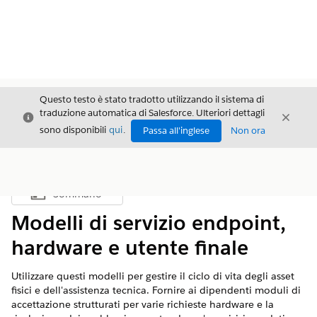
Questo testo è stato tradotto utilizzando il sistema di
traduzione automatica di Salesforce. Ulteriori dettagli
Chiudi
Chiud
Chiudi
sono disponibili
qui
.
Passa all'inglese
Non ora
Sommario
Mostra sommario
Modelli di servizio endpoint,
hardware e utente finale
Utilizzare questi modelli per gestire il ciclo di vita degli asset
fisici e dell'assistenza tecnica. Fornire ai dipendenti moduli di
accettazione strutturati per varie richieste hardware e la