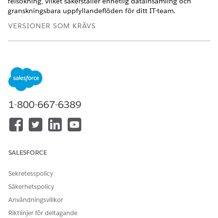
felsökning, vilket säkerställer enhetlig datainsamling och
granskningsbara uppfyllandeflöden för ditt IT-team.
VERSIONER SOM KRÄVS
Tillgängliga i: Lightning Experience
Tillgängliga i:
Enterprise
,
Performance
och
Unlimited
Editions med Agentforce IT Service.
Begär ny laptop
1-800-667-6389
Distribuera denna mall för att ge anställda ett
standardiserat sätt att begära en ny laptop.
Begär ny övervakare
Distribuera denna mall för att ge anställda ett
standardiserat sätt att begära en bildskärm för sin
SALESFORCE
arbetsstation.
Sekretesspolicy
Begär en bärbar lånedator
Säkerhetspolicy
Distribuera denna mall för att hantera tillfälliga
begäranden om laptops för olika scenarion, till exempel
Användningsvillkor
för anställda som är på resande fot eller väntar på
Riktlinjer för deltagande