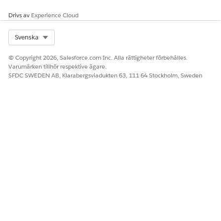
eller visning eller teknisk support.
Drivs av
Experience Cloud
Begär IT-support för Office Move
Distribuera denna mall för att ge anställda ett
Select Org
Svenska
standardiserat sätt att be om IT-support under en
kontorsflytt.
© Copyright 2026, Salesforce.com Inc. Alla rättigheter förbehålles.
Varumärken tillhör respektive ägare.
Rapportera en förlorad enhet
SFDC SWEDEN AB, Klarabergsviadukten 63, 111 64 Stockholm, Sweden
Distribuera denna mall för att ge anställda ett
standardiserat sätt att rapportera en förlorad
företagsenhet.
Problem med rapportmaskinvara
Distribuera denna mall för att ge anställda ett
standardiserat sätt att rapportera tekniska problem med
sin tilldelade utrustning, till exempel en laptop som inte
fungerar eller en trasig bildskärm.
Problem med rapportsystemets prestanda
Distribuera denna mall för att ge anställda ett
standardiserat sätt att rapportera
systemprestandaproblem på en tilldelad enhet.