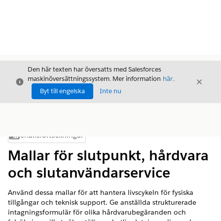
Den här texten har översatts med Salesforces
maskinöversättningssystem. Mer information
här
.
Stäng
Stäng
Stäng
Byt till engelska
Inte nu
Innehållsförteckningar
Visa innehållsförteckning
Mallar för slutpunkt, hårdvara
och slutanvändarservice
Använd dessa mallar för att hantera livscykeln för fysiska
tillgångar och teknisk support. Ge anställda strukturerade
intagningsformulär för olika hårdvarubegäranden och