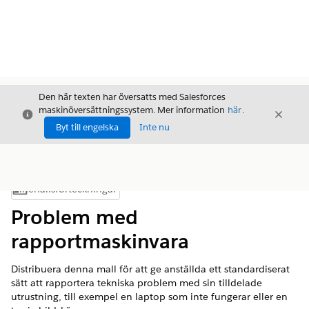
Den här texten har översatts med Salesforces
maskinöversättningssystem. Mer information
här
.
Stäng
Stäng
Stäng
Byt till engelska
Inte nu
Innehållsförteckningar
Visa innehållsförteckning
Problem med
rapportmaskinvara
Distribuera denna mall för att ge anställda ett standardiserat
sätt att rapportera tekniska problem med sin tilldelade
utrustning, till exempel en laptop som inte fungerar eller en