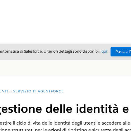
automatica di Salesforce. Ulteriori dettagli sono disponibili
qui
.
Passa all
ENTI
SERVIZIO IT AGENTFORCE
estione delle identità e
stire il ciclo di vita delle identità degli utenti e accedere alle
one strutturati per le azioni di ripristino e sicurezza degli 