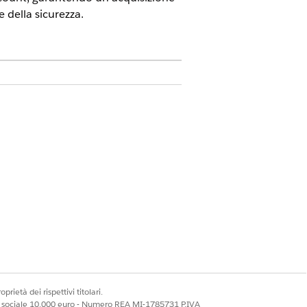
 della sicurezza.
ce.
este di reimpostazione delle password
 immediato degli account.
eimpostazione della password di
password dell'account Salesforce.
prietà dei rispettivi titolari.
ale sociale 10.000 euro - Numero REA MI-1785731 P.IVA