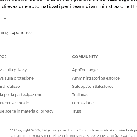
ro di evasione automatizzati per i team di amministrazione IT e
STE
tning Experience
n,
Performance
Edition e
Unlimited
Edition con Agentforce IT Servi
RCE
COMMUNITY
r offrire ai dipendenti un modo standardizzato per effettuare richi
a sulla privacy
AppExchange
va sulla protezione
Amministratori Salesforce
r offrire ai dipendenti un canale self-service sicuro per lo sblocco
 di utilizzo
Sviluppatori Salesforce
password applicazione
da per la partecipazione
Trailhead
r offrire ai dipendenti un modo standardizzato per richiedere la r
eferenze cookie
Formazione
ue scelte in materia di privacy
Trust
password Salesforce
r offrire ai dipendenti un modo standardizzato per reimpostare la 
© Copyright 2026, Salesforce.com Inc. Tutti i diritti riservati. Vari marchi di pro
password Okta
salesforce.com Italy S.r.l., Piazza Filippo Meda 5, 20121 Milano (MI) Capit