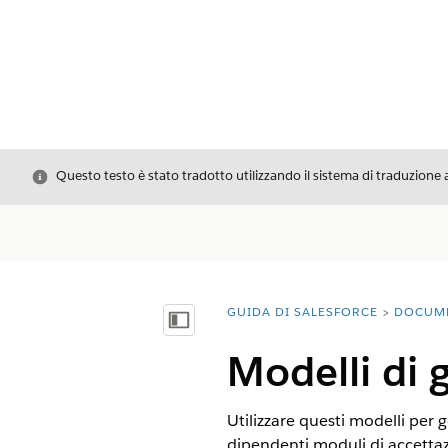
Chiudi
Questo testo è stato tradotto utilizzando il sistema di traduzione 
GUIDA DI SALESFORCE
DOCUM
Ti trovi qui:
Mostra sommario
Modelli di g
Utilizzare questi modelli per ge
dipendenti moduli di accettazi