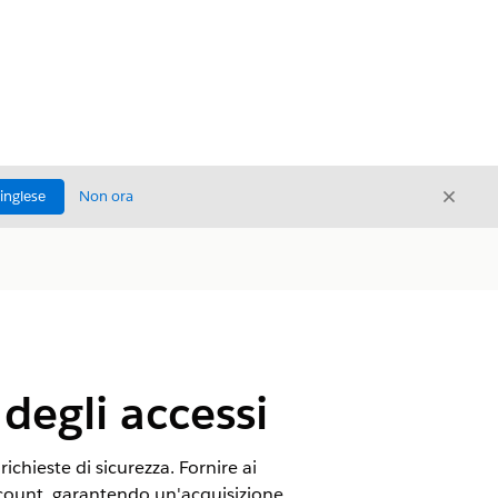
Chiud
'inglese
Non ora
Chiudi
 degli accessi
 richieste di sicurezza. Fornire ai
account, garantendo un'acquisizione