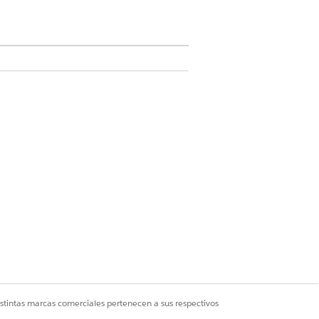
ciales para una realización precisa y
licitud de servicio. Puede ampliar
or automatizadas o comprobaciones
istintas marcas comerciales pertenecen a sus respectivos