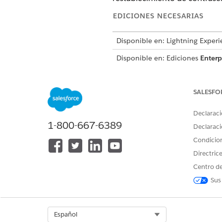
EDICIONES NECESARIAS
Disponible en: Lightning Experi
Disponible en: Ediciones
Enterp
Esta plantilla crea un registr
auditable. Revise lo que se inc
SALESFO
Declaraci
Atributos de admisión
1-800-667-6389
Declaraci
El formulario de admisión par
Condicio
Directric
Realización automatizada
Centro de
Este proceso de servicio incl
Sus
este flujo en Flow Builder p
de inventario.
Select Org
Español