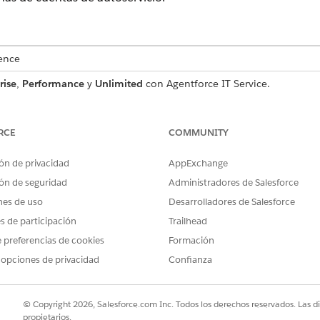
ence
rise
,
Performance
y
Unlimited
con Agentforce IT Service.
o de solicitud de servicio que captura detalles de usuario esen
luye con la plantilla.
RCE
COMMUNITY
ón de privacidad
AppExchange
ón de seguridad
Administradores de Salesforce
a esta plantilla no captura ningún detalle del empleado.
nes de uso
Desarrolladores de Salesforce
es de participación
Trailhead
 preferencias de cookies
Formación
uye un flujo de realización que procesa automáticamente la so
 opciones de privacidad
Confianza
ara incluir lógica personalizada, como aprobaciones de gest
© Copyright 2026, Salesforce.com Inc. Todos los derechos reservados. Las d
propietarios.