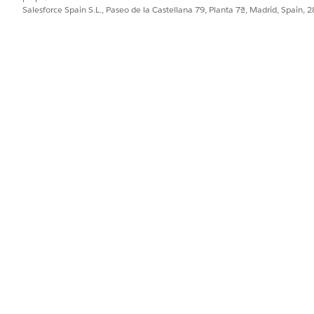
Salesforce Spain S.L., Paseo de la Castellana 79, Planta 7ª, Madrid, Spain, 
gración preconfigurada con Microsoft Entra ID en el flujo de re
e sus credenciales de Microsoft Entra ID están configuradas
rno, consulte
Conector Microsoft Entra ID
.
PROBLEMA?
ejorar!