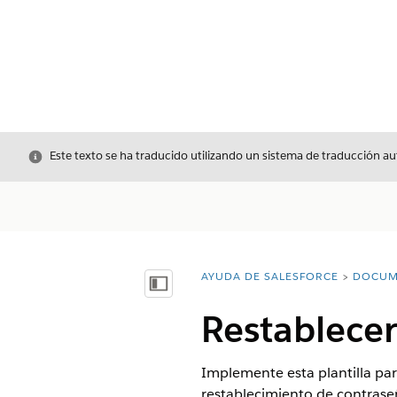
Cerrar
Este texto se ha traducido utilizando un sistema de traducción a
AYUDA DE SALESFORCE
DOCUM
Usted está aquí:
Mostrar índice de materias
Restablece
Implemente esta plantilla par
restablecimiento de contrase