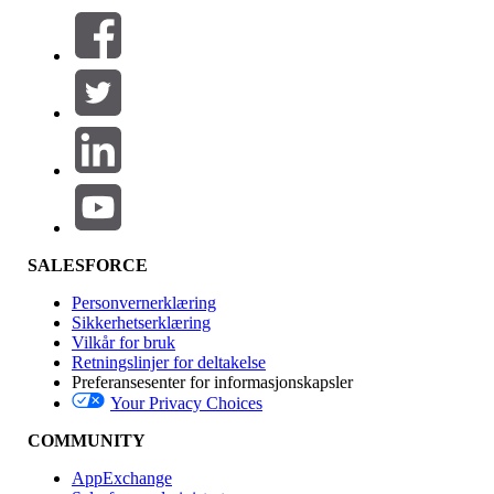
Filtre (0)
VELG FILTRE
Legg til
Produktområde
Funksjonsinnvirkning
SALESFORCE
Personvernerklæring
Sikkerhetserklæring
Vilkår for bruk
Retningslinjer for deltakelse
Preferansesenter for informasjonskapsler
Your Privacy Choices
Utgave
COMMUNITY
AppExchange