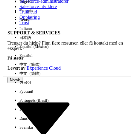
Salesforce-administratorer
Engelsk
Salesforce-utviklere
Français
Trailhead
Erfaring
Opplæring
Deutsch
Trust
Italiano
SUPPORT & SERVICES
日本語
Trenger du hjelp? Finn flere ressurser, eller få kontakt med en
Fjern alle
Utført
Español (México)
ekspert.
Español
Få støtte
中文（简体）
Levert av
Experience Cloud
中文（繁體）
Norsk
한국어
Русский
Português (Brasil)
Suomi
Dansk
Svenska