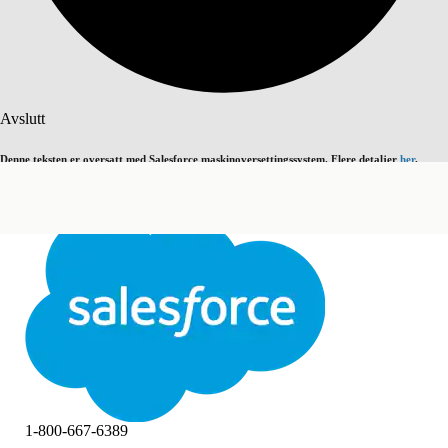
Søk
Avslutt
Denne teksten er oversatt med Salesforce maskinoversettingssystem. Flere detaljer
her
.
Bytt til engelsk
Ikke nå
Avslutt
Avslutt
1-800-667-6389