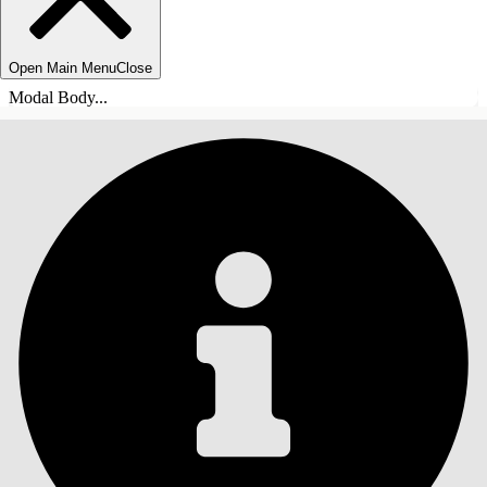
Open Main Menu
Close
Modal Body...
INNHOLD
Søk
Vis innholdsfortegnelse
Innhold