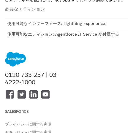
必要なエディション
使用可能なインターフェース: Lightning Experience
使用可能なエディション: Agentforce IT Service が付属する
Enterprise
Edition、
Performance
Edition、および
Unlimited
Edition。
このテンプレートでは、正確かつ監査可能な履行のために重要な
ユーザーの詳細を取得するサービス要求レコードが作成されま
す。テンプレートに含まれている内容を確認します。
0120-733-257 | 03-
4222-1000
受入属性
このテンプレートの受入フォームでは、従業員からの詳細を取得
しません。
自動履行
SALESFORCE
このサービスプロセスには、サービス要求を自動的に処理する履
プライバシーに関する声明
行フローが含まれます。Flow Builder でこのフローを拡張して、
自動マネージャー承認や在庫確認などのカスタムロジックを含め
セキュリティに関する声明