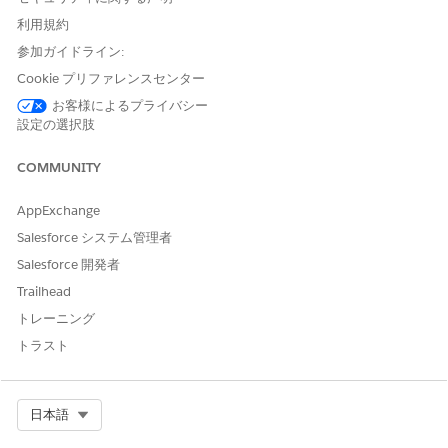
ることができます。
利用規約
参加ガイドライン:
Integration の制限と考慮事項」
Cookie プリファレンスセンター
このテンプレートでは、履行フローで Okta との事前設定された
お客様によるプライバシー
インテグレーションを使用します。このインテグレーションを使
設定の選択肢
用するには、Okta ログイン情報が設定されていることを確認しま
す。このサードパーティコネクタについての詳細は、「
Okta コネ
COMMUNITY
クタ
」を参照してください。
AppExchange
Salesforce システム管理者
この記事で問題は解決されましたか?
Salesforce 開発者
ご意見をお待ちしております。
Trailhead
トレーニング
はい
いいえ
トラスト
Select Org
日本語