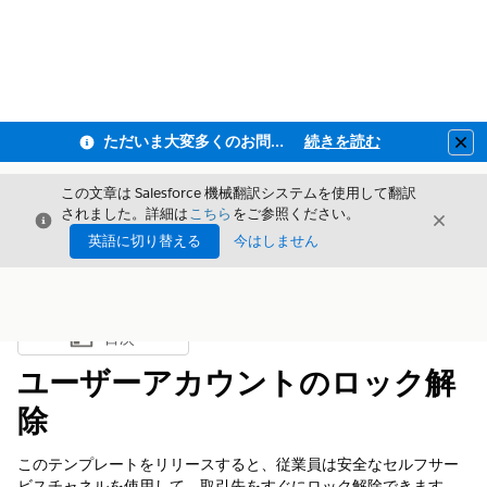
ただいま大変多くのお問い合わせをいただいており、ご連絡までにお時間を頂戴しております
続きを読む
Clo
この文章は Salesforce 機械翻訳システムを使用して翻訳
されました。詳細は
こちら
をご参照ください。
閉じる
閉じ
閉じる
英語に切り替える
今はしません
目次
目次を表示
ユーザーアカウントのロック解
除
このテンプレートをリリースすると、従業員は安全なセルフサー
ビスチャネルを使用して、取引先をすぐにロック解除できます。