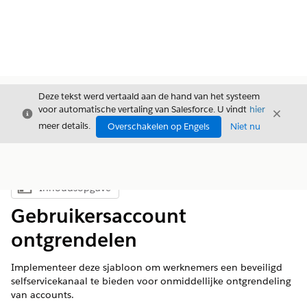
Deze tekst werd vertaald aan de hand van het systeem
voor automatische vertaling van Salesforce. U vindt
hier
Sluiten
Sluite
Sluiten
meer details.
Overschakelen op Engels
Niet nu
Inhoudsopgave
Inhoudsopgave weergeven
Gebruikersaccount
ontgrendelen
Implementeer deze sjabloon om werknemers een beveiligd
selfservicekanaal te bieden voor onmiddellijke ontgrendeling
van accounts.