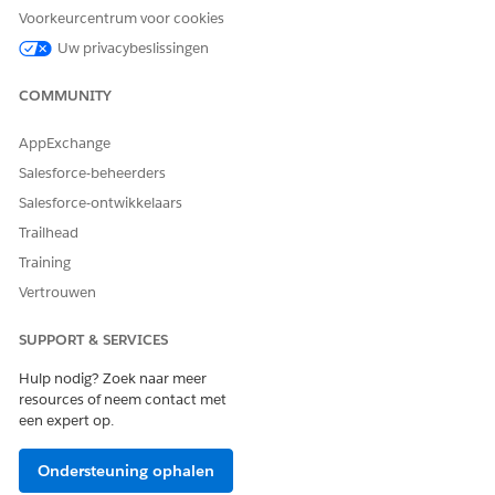
Voorkeurcentrum voor cookies
Integratie
Uw privacybeslissingen
Deze sjabloon gebruikt een vooraf geconfigureerde integratie
COMMUNITY
met Okta in de leveringsstroom. Als u deze integratie wilt
gebruiken, zorgt u ervoor dat uw Okta-inloggegevens zijn
AppExchange
geconfigureerd. Zie
Okta-connector
voor meer informatie over
deze externe connector.
Salesforce-beheerders
Salesforce-ontwikkelaars
Trailhead
Training
HEEFT DIT ARTIKEL UW PROBLEEM OPGELOST?
Laat ons weten wat we kunnen doen om te verbeteren!
Vertrouwen
Ja
Nee
SUPPORT & SERVICES
Hulp nodig? Zoek naar meer
resources of neem contact met
een expert op.
Ondersteuning ophalen