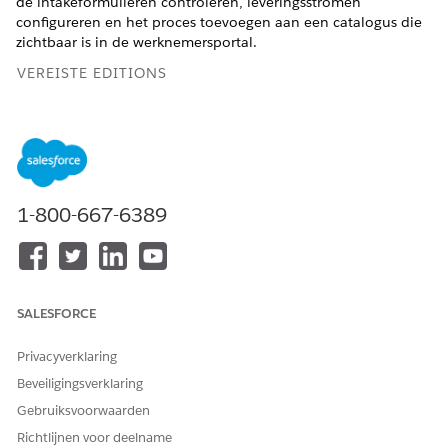
de intakeformulieren controleren, leveringsstromen
configureren en het proces toevoegen aan een catalogus die
zichtbaar is in de werknemersportal.
VEREISTE EDITIONS
Beschikbaar in: Lightning Experience
Beschikbaar in:
Enterprise
,
Performance
en
Unlimited
Edition met Agentforce IT Service.
1-800-667-6389
VEREISTE GEBRUIKERSMACHTIGINGEN
Externe verbindingen maken
Integratieverbindingen
en beheren:
beheren
SALESFORCE
Privacyverklaring
Beveiligingsverklaring
De vooraf samengestelde intake- en
OPMERKING
Gebruiksvoorwaarden
leveringsstromen in servicecatalogussjablonen zijn niet
Richtlijnen voor deelname
gelokaliseerd. Stroomschermlabels worden in het Engels