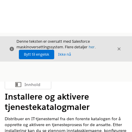
Denne teksten er oversatt med Salesforce
maskinoversettingssystem. Flere detaljer
her
.
Avslutt
Avslut
Avslutt
Bytt til engelsk
Ikke nå
Innhold
Vis innholdsfortegnelse
Installere og aktivere
tjenestekatalogmaler
Distribuer en IT-tjenestemal fra den forente katalogen for å
opprette og aktivere en tjenesteprosess for de ansatte. Etter
installering kan du se gjennom inntaksskjemaene, konfigurere