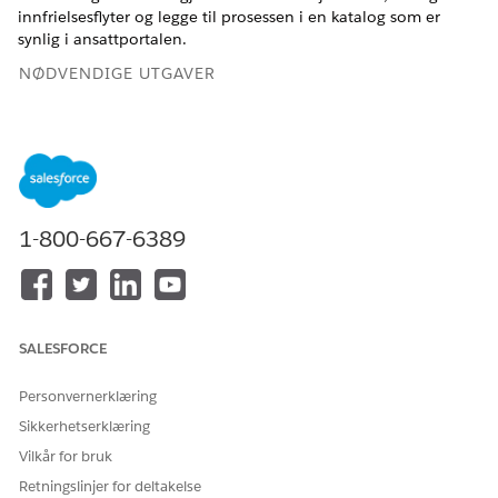
innfrielsesflyter og legge til prosessen i en katalog som er
synlig i ansattportalen.
NØDVENDIGE UTGAVER
Tilgjengelig i Lightning Experience
Tilgjengelig i
Enterprise
,
Performance
og
Unlimited
Edition
med Agentforce IT Service.
1-800-667-6389
NØDVENDIG BRUKERTILLATELSE
For å opprette og behandle
Behandle
tredjepartstilkoblinger:
integrasjonstilkoblinger
SALESFORCE
Personvernerklæring
Sikkerhetserklæring
De forhåndsbygde inntaks- og innfrielsesflytene i
MERK
servicekatalogskabeloner lokaliseres ikke.
Vilkår for bruk
Flytskjermetiketter vises på engelsk uavhengig av brukerens
Retningslinjer for deltakelse