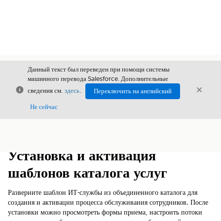
Данный текст был переведен при помощи системы
машинного перевода Salesforce. Дополнительные
Закрыть
Закры
сведения см.
здесь
.
Переключить на английский
Закрыт
Не сейчас
Содержание
Показать содержание
Установка и активация
шаблонов каталога услуг
Разверните шаблон ИТ-службы из объединенного каталога для
создания и активации процесса обслуживания сотрудников. После
установки можно просмотреть формы приема, настроить потоки