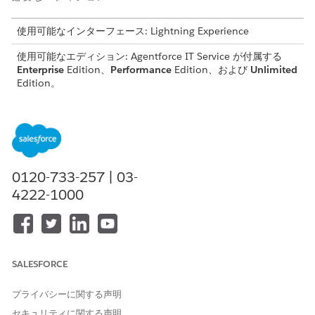
使用可能なインターフェース: Lightning Experience
使用可能なエディション: Agentforce IT Service が付属する
Enterprise
Edition、
Performance
Edition、および
Unlimited
Edition。
このテンプレートでは、正確かつ監査可能な履行のために重要な
ユーザーの詳細を取得するサービス要求レコードが作成されま
す。テンプレートに含まれている内容を確認します。
受入属性
0120-733-257 | 03-
4222-1000
このテンプレートの受入フォームでは、従業員から次の詳細を取
得します。
Database Name (データベース名): アクセスが要求されるデ
ータベースの名前。
環境: データベースが配置されている特定の環境 (本番、開
SALESFORCE
発、QA など)。
アクセス種別: 必要なデータベースアクセスのレベルまたは種
プライバシーに関する声明
別 (「参照のみ」や「参照・更新可能」など)。
セキュリティに関する声明