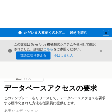
ただいま大変多くのお問い合わせをいただいており、ご連絡までにお時間を頂戴しております
続きを読む
Clo
この文章は Salesforce 機械翻訳システムを使用して翻訳
されました。詳細は
こちら
をご参照ください。
閉じる
閉じ
閉じる
英語に切り替える
今はしません
目次
目次を表示
データベースアクセスの要求
このテンプレートをリリースして、データベースアクセスを要求
する標準化された方法を従業員に提供します。
必要なエディション