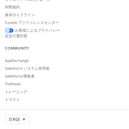
Business Justification (ビジネスの正当性): 従業員のロールま
利用規約
たはプロジェクトにデータベースアクセスが必要な理由の簡単
な説明。
参加ガイドライン:
Cookie プリファレンスセンター
手動履行
お客様によるプライバシー
このサービスプロセスでは、手動履行の要求が IT チームに転送さ
設定の選択肢
れます。Flow Builder でフローを作成し、マネージャー承認や自
動履行などのカスタムロジックを含めることができます。
COMMUNITY
Integration の制限と考慮事項」
AppExchange
Salesforce システム管理者
このテンプレートには、受入または履行のための事前設定済みの
インテグレーションは含まれません。Flow Builder を使用して、
Salesforce 開発者
要求の取得方法と履行方法を定義するコネクタを含むカスタムフ
Trailhead
ローを作成します。
トレーニング
トラスト
この記事で問題は解決されましたか?
ご意見をお待ちしております。
Select Org
日本語
はい
いいえ