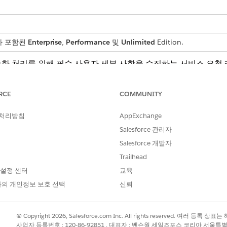
스가 포함된
Enterprise
,
Performance
및
Unlimited
Edition.
한 처리를 위해 필수 사용자 세부 사항을 수집하는 서비스 요청
RCE
COMMUNITY
 처리방침
AppExchange
직원에게 다음 세부 사항을 수집합니다.
Salesforce 관리자
 필요한 수정 사항의 기술 세부 사항입니다.
Salesforce 개발자
항에 대한 간단한 설명입니다.
Trailhead
 설정 센터
교육
의 개인정보 보호 선택
신뢰
를 위한 요청을 IT 팀에 라우팅합니다. 관리자 승인 또는 자동 
를 구축할 수 있습니다.
© Copyright 2026, Salesforce.com Inc. All rights reserved. 여러 등
사업자 등록번호 : 120-86-92851 , 대표자 : 벤슨웡 세일즈포스 코리아 서울특