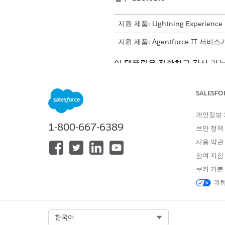
지원 제품: Lightning Experience
지원 제품: Agentforce IT 서비
이 템플릿은 정확하고 감사 가능
내용을 검토합니다.
SALESFO
인테이크 특성
개인정보
이 템플릿의 인테이크 양식은 
1-800-667-6389
보안 정책
변경 세부 사항: 방화벽 구성에
사용 약관
비즈니스 근거: 제안된 변경 사
참여 지침
쿠키 기본
수동 처리
귀하
이 서비스 프로세스는 수동 처리
도록 Flow Builder에서 플로
Select Org
한국어