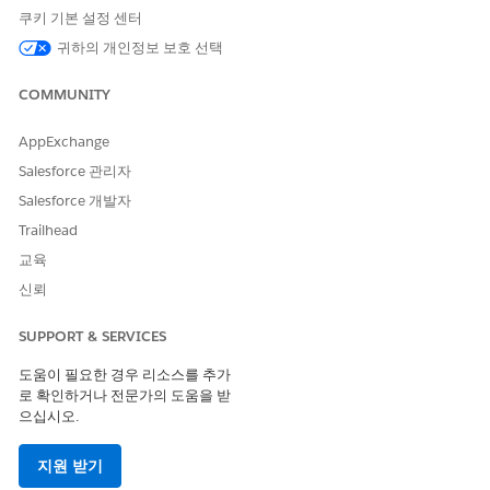
쿠키 기본 설정 센터
을 참조하세요.
귀하의 개인정보 보호 선택
이 템플릿은 처리 플로에서 Microsoft Azure와의 사전 구성된 통합
을 사용합니다. 이 통합을 사용하려면 Microsoft Azure 자격 증명이
COMMUNITY
구성되어 있는지 확인하십시오. 이 타사 커넥터에 대한 자세한 내용
은
Microsoft Azure 커넥터
를 참조하십시오.
AppExchange
Salesforce 관리자
Salesforce 개발자
이 기사를 통해 문제를 해결했습니까?
Trailhead
개선을 위한 의견을 보내주세요.
교육
신뢰
예
아니요
SUPPORT & SERVICES
도움이 필요한 경우 리소스를 추가
로 확인하거나 전문가의 도움을 받
으십시오.
지원 받기