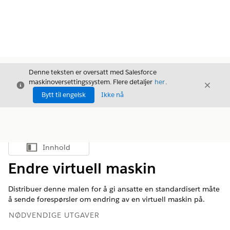
Denne teksten er oversatt med Salesforce
maskinoversettingssystem. Flere detaljer
her
.
Avslutt
Avslut
Avslutt
Bytt til engelsk
Ikke nå
Innhold
Vis innholdsfortegnelse
Endre virtuell maskin
Distribuer denne malen for å gi ansatte en standardisert måte
å sende forespørsler om endring av en virtuell maskin på.
NØDVENDIGE UTGAVER