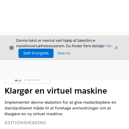
Denne tekst er oversat ved hjælp af Salesforce-
maskinoversættelsessystem. Du finder flere detaljer
her
.
Luk
Luk
Luk
Skift til engelsk
Ikke nu
Indhold
Vis indholdsfortegnelse
Klargør en virtuel maskine
Implementer denne skabelon for at give medarbejdere en
standardiseret måde til at foretage anmodninger om at
klargøre en ny virtuel maskine.
EDITIONSHEADING