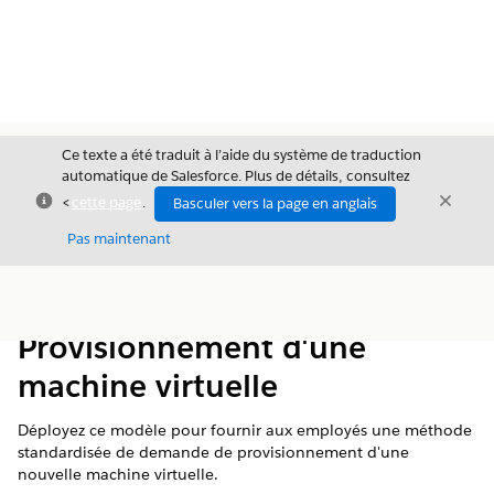
Ce texte a été traduit à l’aide du système de traduction
automatique de Salesforce. Plus de détails, consultez
Fermer
Ferme
<
cette page
.
Basculer vers la page en anglais
Fermer
Pas maintenant
Table des
Afficher la table des matières
matières
Provisionnement d'une
machine virtuelle
Déployez ce modèle pour fournir aux employés une méthode
standardisée de demande de provisionnement d'une
nouvelle machine virtuelle.