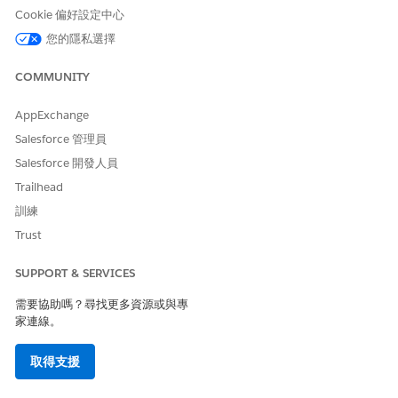
Cookie 偏好設定中心
自動履行
您的隱私選擇
此服務流程包含會自動處理服務要求的履行流程。您可以在 Flow
Builder 中擴充此流程,以包含自訂邏輯,例如自動經理批准或庫存檢
COMMUNITY
查。
AppExchange
整合
Salesforce 管理員
此範本在履行流程中使用與 Microsoft Azure 預先設定的整合。若
Salesforce 開發人員
要使用此整合,請確定已設定您的 Microsoft Azure 認證。若要深入
Trailhead
瞭解此第三方連接器,請參閱
Microsoft Azure 連接器
。
訓練
Trust
此文章是否解決您的問題？
SUPPORT & SERVICES
請讓我們知道，以便我們改進！
需要協助嗎？尋找更多資源或與專
是
否
家連線。
取得支援