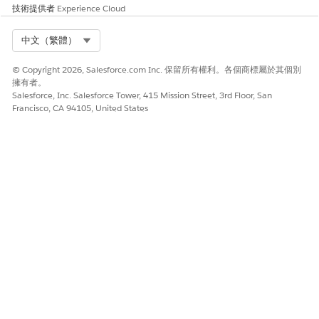
技術提供者
Experience Cloud
Select Org
中文（繁體）
© Copyright 2026, Salesforce.com Inc. 保留所有權利。各個商標屬於其個別
擁有者。
Salesforce, Inc. Salesforce Tower, 415 Mission Street, 3rd Floor, San
Francisco, CA 94105, United States