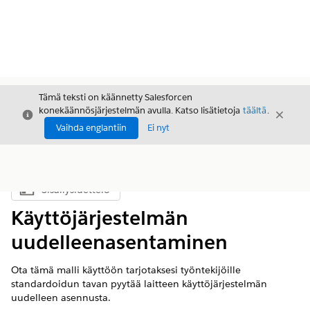
Tämä teksti on käännetty Salesforcen
konekäännösjärjestelmän avulla. Katso lisätietoja
täältä
.
Sulje
Sulje
Sulje
Vaihda englantiin
Ei nyt
Sisällysluettelo
Näytä sisällysluettelo
Käyttöjärjestelmän
uudelleenasentaminen
Ota tämä malli käyttöön tarjotaksesi työntekijöille
standardoidun tavan pyytää laitteen käyttöjärjestelmän
uudelleen asennusta.