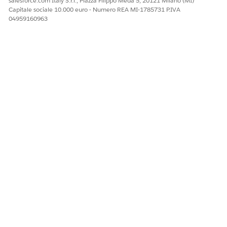
salesforce.com Italy S.r.l., Piazza Filippo Meda 5, 20121 Milano (MI)
Capitale sociale 10.000 euro - Numero REA MI-1785731 P.IVA
04959160963