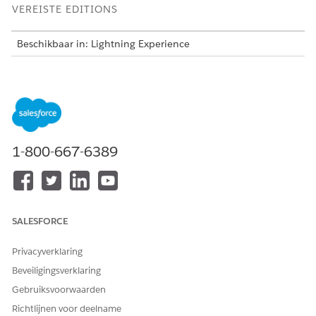
VEREISTE EDITIONS
Beschikbaar in: Lightning Experience
Beschikbaar in:
Enterprise
,
Performance
en
Unlimited
Edition met Agentforce IT Service.
Deze sjabloon maakt een serviceverzoekrecord die essentiële
gebruikersdetails vastlegt voor nauwkeurige en controleerbare
levering. Controleer wat er is opgenomen in de sjabloon.
1-800-667-6389
Intakekenmerken
Het intakeformulier voor deze sjabloon legt deze gegevens
van de medewerker vast:
SALESFORCE
Apparaatnaam: De naam van het apparaat dat opnieuw
moet worden geïnstalleerd.
Privacyverklaring
Besturingssysteem: Het specifieke besturingssysteem dat
Beveiligingsverklaring
opnieuw op het apparaat moet worden geïnstalleerd.
Reden voor opnieuw installeren: De rechtvaardiging of
Gebruiksvoorwaarden
omstandigheid die vereist dat het besturingssysteem
Richtlijnen voor deelname