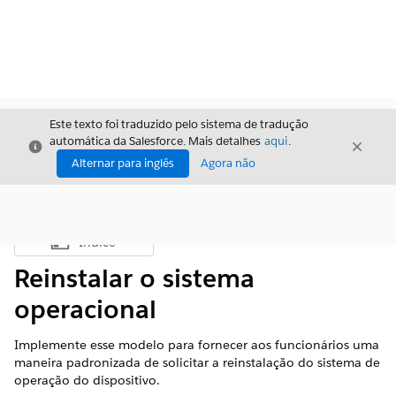
Este texto foi traduzido pelo sistema de tradução
automática da Salesforce. Mais detalhes
aqui
.
Fechar
Fecha
Fechar
Alternar para inglês
Agora não
Índice
Mostrar índice
Reinstalar o sistema
operacional
Implemente esse modelo para fornecer aos funcionários uma
maneira padronizada de solicitar a reinstalação do sistema de
operação do dispositivo.