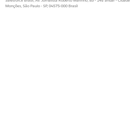
Salesforce Brasil, Av. Jornalista Roberto Marinho, 85 - 14º andar - Cidade
Monções, São Paulo - SP, 04575-000 Brasil