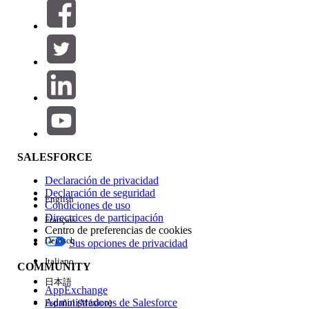
Filtrar por (0)
SELECCIONAR FILTROS
Agregar
Área de productos
Repercusión de función
SALESFORCE
Declaración de privacidad
Declaración de seguridad
English
Condiciones de uso
Directrices de participación
Français
Centro de preferencias de cookies
Deutsch
Sus opciones de privacidad
Edición
Italiano
COMMUNITY
日本語
AppExchange
Administradores de Salesforce
Español (México)