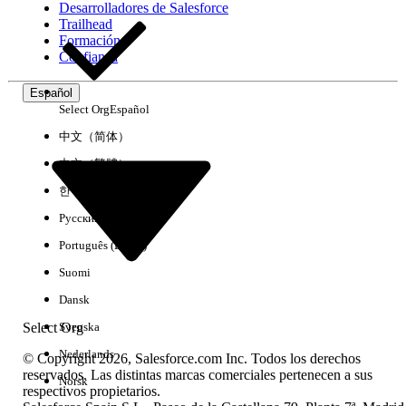
Desarrolladores de Salesforce
Trailhead
Experiencia
Formación
Confianza
Español
Select Org
Español
Borrar todo
Listo
中文（简体）
中文（繁體）
한국어
Русский
Português (Brasil)
Suomi
Dansk
Select Org
Svenska
Nederlands
© Copyright 2026, Salesforce.com Inc. Todos los derechos
reservados. Las distintas marcas comerciales pertenecen a sus
Norsk
respectivos propietarios.
No hay resultados