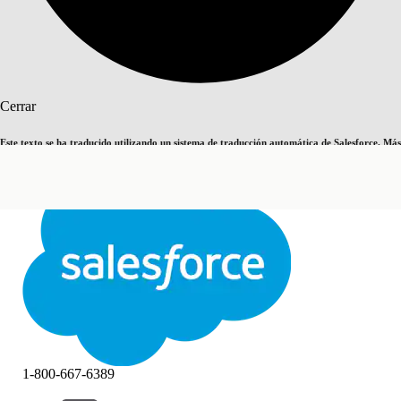
Buscar
Cerrar
Este texto se ha traducido utilizando un sistema de traducción automática de Salesforce. Más
Cambiar a inglés
Ahora no
información
aquí
.
Cerrar
Cerrar
1-800-667-6389