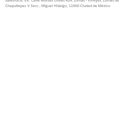
Salesforce, Inc. Calle Montes Urales 424, Lomas - Virreyes, Lomas de
Chapultepec V Secc., Miguel Hidalgo, 11000 Ciudad de México