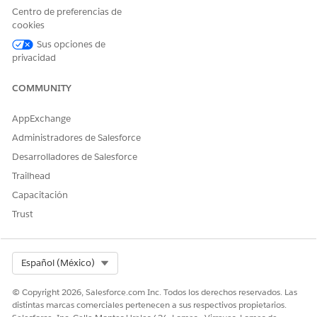
ampliar este flujo en Flow Builder para incluir lógica
Centro de preferencias de
personalizada, como aprobaciones de gestor automatizadas o
cookies
comprobaciones de inventario.
Sus opciones de
privacidad
Integración
COMMUNITY
Esta plantilla utiliza una integración preconfigurada con Okta
en el flujo de realización. Para utilizar esta integración,
AppExchange
configure sus credenciales de Okta. Para obtener más
información acerca de este conector externo, consulte
Administradores de Salesforce
Conector de Okta
.
Desarrolladores de Salesforce
Trailhead
Capacitación
¿RESOLVIÓ ESTE ARTÍCULO SU PROBLEMA?
Trust
¡Háganos saber cómo podemos mejorar!
Sí
No
Select Org
Español (México)
© Copyright 2026, Salesforce.com Inc. Todos los derechos reservados. Las
distintas marcas comerciales pertenecen a sus respectivos propietarios.