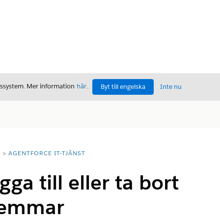
gssystem. Mer information
här
.
Byt till engelska
Inte nu
T
AGENTFORCE IT-TJÄNST
gga till eller ta bort
lemmar