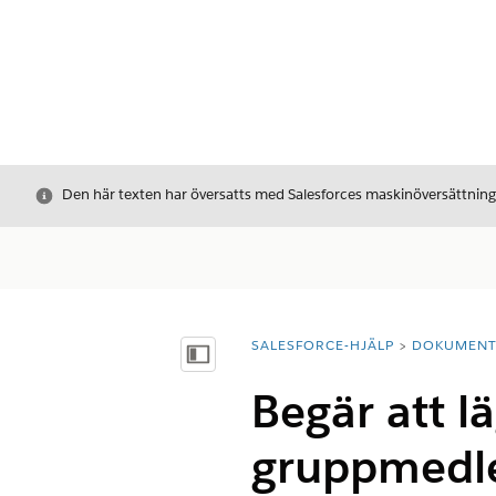
Stäng
Den här texten har översatts med Salesforces maskinöversättnin
SALESFORCE-HJÄLP
DOKUMEN
Du är här:
Visa innehållsförteckning
Begär att lä
gruppmed