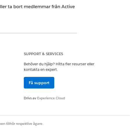
 eller ta bort medlemmar från Active
SUPPORT & SERVICES
ekt och granskningsbart
Behöver du hjälp? Hitta fler resurser eller
kontakta en expert.
Få support
Drivs av
Experience Cloud
rån den specificerade gruppen.
pet ändras.
en tillhör respektive ägare.