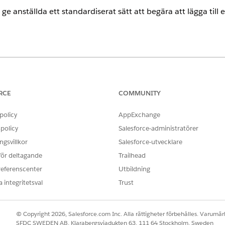
 ge anställda ett standardiserat sätt att begära att lägga till
ence
rmance
och
Unlimited
Editions med Agentforce IT Service.
RCE
COMMUNITY
begäranpost som samlar in viktiga användardetaljer för korr
policy
AppExchange
som inkluderas med mallen.
policy
Salesforce-administratörer
gsvillkor
Salesforce-utvecklare
 för deltagande
Trailhead
a mall samlar in dessa detaljer från medarbetaren:
referenscenter
Utbildning
tive Directory-grupp där medlemsändringen sker.
 integritetsval
Trust
da åtgärden för att antingen lägga till eller ta bort medlemmar f
r: E-postadresserna för de medlemmar som påverkas av medlemska
ortfattad verksamhetsmotivering för medlemskapsändringen.
© Copyright 2026, Salesforce.com Inc. Alla rättigheter förbehålles. Varumärk
SFDC SWEDEN AB, Klarabergsviadukten 63, 111 64 Stockholm, Sweden