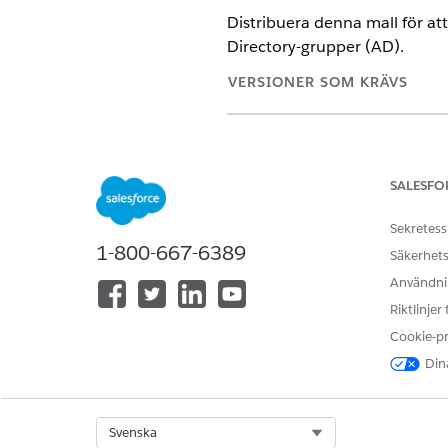
Distribuera denna mall för att
Directory-grupper (AD).
VERSIONER SOM KRÄVS
Tillgängliga i: Lightning Experi
Tillgängliga i:
Enterprise
,
Perfo
SALESFO
Denna mall skapar en service
Sekretess
uppfyllande. Gå igenom vad 
1-800-667-6389
Säkerhets
Intagsattribut
Användnin
Riktlinjer
Intagningsformuläret för denn
Cookie-p
Gruppnamn: Namnet på den Ac
Dina
Medlemskapsåtgärd: Den begär
E-postadresser för medlemma
Verksamhetsmotivering: En k
Select Org
Svenska