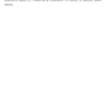
Salesforce Spain S.L., Paseo de la Castellana 79, Planta 7ª, Madrid, Spain,
sistema de gestión de identidad y acceso.
28046
¿RESOLVIÓ ESTE ARTÍCULO SU PROBLEMA?
¡Háganos saber cómo podemos mejorar!
Sí
No