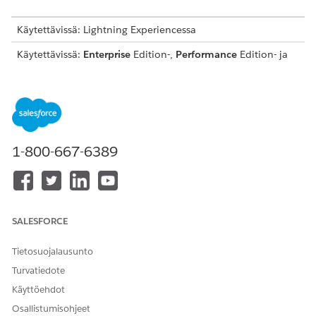
Käytettävissä: Lightning Experiencessa
Käytettävissä:
Enterprise
Edition-,
Performance
Edition- ja
Unlimited
Edition -versioissa Agentforce IT Service -
palvelun avulla.
Tämä malli luo palvelupyyntötietueen, joka kerää tärkeitä
käyttäjätietoja tarkan ja tarkastettavan täydennyksen
varmistamiseksi. Tarkasta, mitä malli sisältää.
1-800-667-6389
Input-attribuutit
Tämän mallin vastaanottolomake kerää työntekijältä
seuraavat tiedot:
SALESFORCE
Sovelluksen nimi: Sen sovelluksen nimi, jonka
käyttöoikeutta työntekijä pyytää.
Tietosuojalausunto
Liiketoiminnan perustelut: Sovelluksen
Turvatiedote
käyttöoikeuspyynnön liiketoimintaperuste.
Käyttöoikeuden kesto: Kuinka kauan työntekijä tarvitsee
Käyttöehdot
käyttöoikeuden.
Osallistumisohjeet