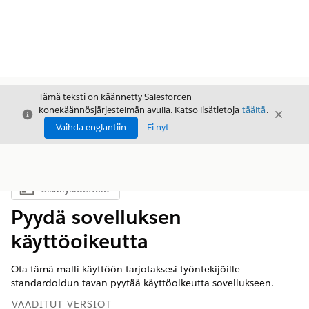
Tämä teksti on käännetty Salesforcen
konekäännösjärjestelmän avulla. Katso lisätietoja
täältä
.
Sulje
Sulje
Sulje
Vaihda englantiin
Ei nyt
Sisällysluettelo
Näytä sisällysluettelo
Pyydä sovelluksen
käyttöoikeutta
Ota tämä malli käyttöön tarjotaksesi työntekijöille
standardoidun tavan pyytää käyttöoikeutta sovellukseen.
VAADITUT VERSIOT