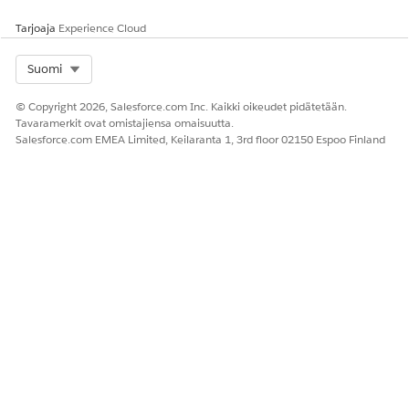
kanssa. Integraatio suorittaa sovelluksen automatisoidun
käyttöoikeuden provisioinnin, joka sisältää aikaan perustuvia
Tarjoaja
Experience Cloud
ohjaimia täydennyksen aikana. Käytä tätä integraatiota
määrittämällä tunnukset henkilöllisyyden ja käyttöoikeuksien
Select Org
Suomi
hallintajärjestelmälle.
© Copyright 2026, Salesforce.com Inc. Kaikki oikeudet pidätetään.
Tavaramerkit ovat omistajiensa omaisuutta.
Salesforce.com EMEA Limited, Keilaranta 1, 3rd floor 02150 Espoo Finland
RATKAISIKO TÄMÄ ARTIKKELI ONGELMASI?
Anna palautetta, jotta voimme kehittyä!
Kyllä
Ei