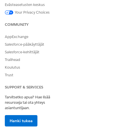
Evästeasetusten keskus
Automatisoitu täydennys
Your Privacy Choices
Tämä palveluprosessi sisältää täydennyskulun, joka käsittelee
palvelupyynnön automaattisesti. Voit laajentaa tätä kulkua
COMMUNITY
Flow Builderissa sisältämään mukautettua logiikkaa, kuten
automatisoituja esimiesten hyväksyntöjä tai
AppExchange
inventaariotarkistuksia.
Salesforce-pääkäyttäjät
Salesforce-kehittäjät
Trailhead
Koulutus
Kulku reitittää päällikön hyväksymispyynnön
HUOMAUTUS
Trust
ja käynnistää hyväksymisen jälkeen automatisoidun API-
kutsun provisioidakseen sovelluksen aikarajoitetun
SUPPORT & SERVICES
käyttöoikeuden.
Tarvitsetko apua? Hae lisää
resursseja tai ota yhteys
Integraatio
asiantuntijaan.
Tämä malli käyttää esimääritettyä integraatiota
Hanki tukea
henkilöllisyyden ja käyttöoikeuksien hallintajärjestelmän