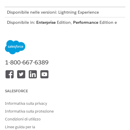
Disponibile nelle versioni: Lightning Experience
Disponibile in:
Enterprise
Edition,
Performance
Edition e
Unlimited
Edition con Agentforce IT Service.
Questo modello crea un record richiesta di servizio che
acquisisce i dettagli essenziali dell'utente per un'evasione
precisa e controllabile. Rivedere gli elementi inclusi nel
modello.
1-800-667-6389
Attributi di accettazione
Il modulo di accettazione per questo modello acquisisce i
seguenti dettagli dal dipendente:
SALESFORCE
Nome applicazione: Nome dell'applicazione per cui il
dipendente richiede l'accesso.
Informativa sulla privacy
Giustificazione aziendale: Giustificazione aziendale della
Informativa sulla protezione
richiesta di accesso all'applicazione.
Durata accesso: Periodo di tempo in cui il dipendente
Condizioni di utilizzo
deve poter accedere.
Linee guida per la