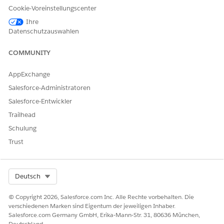
Cookie-Voreinstellungscenter
Automatisierte Abwicklung
Ihre
Datenschutzauswahlen
Dieser Serviceprozess enthält einen Abwicklungs-Flow, der die
Serviceanforderung automatisch verarbeitet. Sie können
COMMUNITY
diesen Flow in Flow Builder um benutzerdefinierte Logik
erweitern, beispielsweise automatisierte
AppExchange
Managergenehmigungen oder Inventarprüfungen.
Salesforce-Administratoren
Integration
Salesforce-Entwickler
Diese Vorlage verwendet eine vorkonfigurierte Integration in
Trailhead
ein Identitätsverwaltungssystem wie Microsoft Entra ID oder
Schulung
Okta. Die Integration führt die automatische
Trust
Kennwortzurücksetzung während der Abwicklung aus.
Konfigurieren Sie zum Verwenden dieser Integration die
Anmeldeinformationen Ihres Identitätsverwaltungssystems.
Weitere Informationen zu diesen Drittanbieter-Konnektoren
Select Org
Deutsch
finden Sie unter
Microsoft Entra ID Connector
and
Okta
Connector
.
© Copyright 2026, Salesforce.com Inc. Alle Rechte vorbehalten. Die
verschiedenen Marken sind Eigentum der jeweiligen Inhaber.
Salesforce.com Germany GmbH, Erika-Mann-Str. 31, 80636 München,
Deutschland