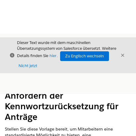
Dieser Text wurde mit dem maschinellen
Übersetzungssystem von Salesforce übersetzt. Weitere
Schließen
Schli
Details finden Sie
hier
.
Zu Englisch wechseln
Schließ
Nicht jetzt
Inhalt
Inhalt anzeigen
Anfordern der
Kennwortzurücksetzung für
Anträge
Stellen Sie diese Vorlage bereit, um Mitarbeitern eine
standardisierte Möglichkeit zu bieten, eine