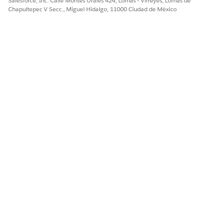
Salesforce, Inc. Calle Montes Urales 424, Lomas - Virreyes, Lomas de
Sí
No
Chapultepec V Secc., Miguel Hidalgo, 11000 Ciudad de México