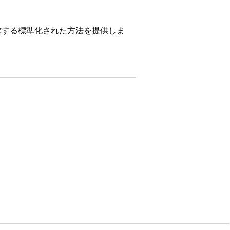
求する標準化された方法を提供しま
on、および
Unlimited
Edition。
サービス要求レコードが作成されま