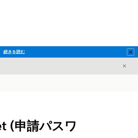
続きを読む
Clo
閉じ
閉じる
Reset (申請パスワ