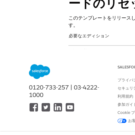
ードのリセ
このテンプレートをリリース
す。
必要なエディション
使用可能なインターフェース: Lightni
使用可能なエディション: Agentforc
SALESFO
このテンプレートでは、正確
プライバ
す。テンプレートに含まれて
0120-733-257 | 03-4222-
セキュリ
1000
利用規約
受入属性
参加ガイ
このテンプレートの受入フォ
Cooki
アプリケーション名: パスワ
お
ユーザーのメールアドレス: 