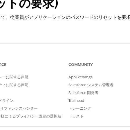
ットの要求)
して、従業員がアプリケーションのパスワードのリセットを要
ng Experience
e IT Service が付属する
Enterprise
Edition、
Performance
Editi
RCE
COMMUNITY
かつ監査可能な履行のために重要なユーザーの詳細を取得する
シーに関する声明
AppExchange
いる内容を確認します。
ティに関する声明
Salesforce システム管理者
Salesforce 開発者
ドライン:
Trailhead
ームでは、従業員から次の詳細を取得します。
e プリファレンスセンター
トレーニング
ードのリセットが必要なアプリケーションの名前。
客様によるプライバシー設定の選択肢
トラスト
パスワードのリセットが必要なユーザーのメールアドレス。