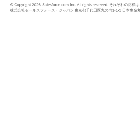
© Copyright 2026, Salesforce.com Inc. All rights reserve
株式会社セールスフォース・ジャパン 東京都千代田区丸の内1-1-3 日本生命丸の内ガ
ビス要求を自動的に処理する履行フローが含まれます。Flow B
確認などのカスタムロジックを含めることができます。
項」
oft Entra ID や Okta などの ID 管理システムとの事
履行時にパスワードの自動リセットが実行されます。このイン
設定します。これらのサードパーティコネクタについての詳細
てください。
?