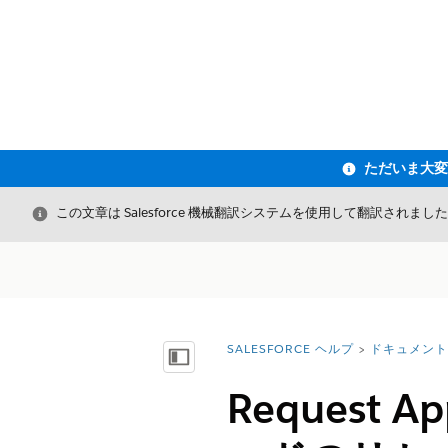
閉じる
この文章は Salesforce 機械翻訳システムを使用して翻訳されまし
SALESFORCE ヘルプ
ドキュメント
詳細情報:
目次を表示
Request A