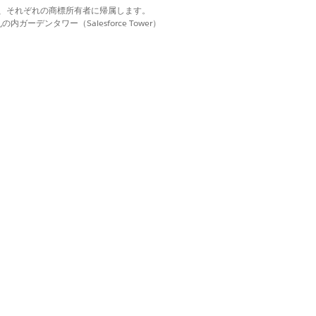
d. それぞれの商標は、それぞれの商標所有者に帰属します。
ーデンタワー（Salesforce Tower）
uilder でこのフローを拡張して、
前設定されたインテグレーションが使用されま
テグレーションを使用するには、ID
は、「
Microsoft Entra ID コネクタ
お
はい
いいえ