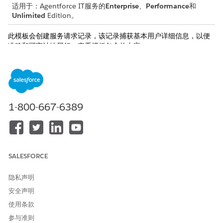
适用于：Agentforce IT服务的
Enterprise
、
Performance
和
Unlimited
Edition。
此模板会创建服务请求记录，该记录捕获基本用户详细信息，以便
准确和可审计地履行。查看模板包含的内容。
接收属性
此模板的接收表单从员工那里获取这些详细信息：
应用程序名称：需要密码重置的应用程序的名称。
1-800-667-6389
用户电子邮件地址：需要密码重置的用户的电子邮件地址。
自动履行
此服务流程包含自动处理服务请求的履行流。您可以在 Flow
SALESFORCE
Builder 中扩展此流，以包含自定义逻辑，例如自动经理批准或库存
检查。
隐私声明
集成
安全声明
使用条款
此模板使用与身份管理系统的预配置集成，例如 Microsoft Entra
ID 或 Okta。该集成在履行过程中执行自动密码重置。要使用此集
参与准则