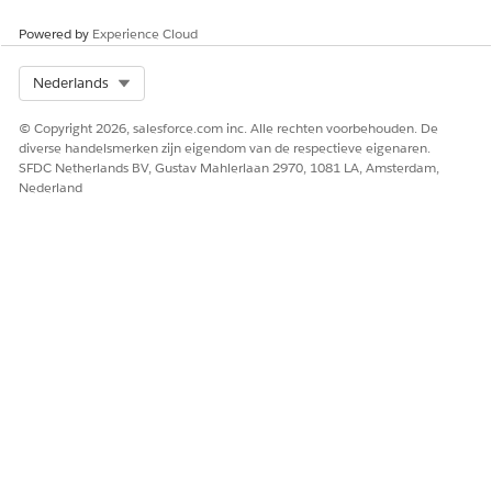
Flow Builder uitbreiden met aangepaste logica, zoals
geautomatiseerde goedkeuringen van managers of
Powered by
Experience Cloud
voorraadcontroles.
Select Org
Nederlands
© Copyright 2026, salesforce.com inc. Alle rechten voorbehouden. De
diverse handelsmerken zijn eigendom van de respectieve eigenaren.
SFDC Netherlands BV, Gustav Mahlerlaan 2970, 1081 LA, Amsterdam,
Na goedkeuring van de manager levert de
OPMERKING
Nederland
stroom de virtuele machine in de opgegeven
cloudomgeving.
Integratie
Deze sjabloon gebruikt een vooraf geconfigureerde integratie
met Microsoft Azure in de leveringsstroom. Als u deze
integratie wilt gebruiken, configureert u uw Microsoft Azure-
inloggegevens. Zie
Azure-connector
voor meer informatie over
deze externe connector.