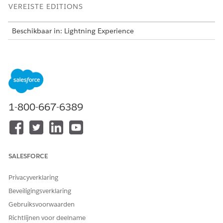
VEREISTE EDITIONS
Beschikbaar in: Lightning Experience
Beschikbaar in:
Enterprise
,
Performance
en
Unlimited
Edition met Agentforce IT Service.
Deze sjabloon maakt een serviceverzoekrecord die essentiële
gebruikersdetails vastlegt voor nauwkeurige en controleerbare
levering. Controleer wat er is opgenomen in de sjabloon.
1-800-667-6389
Intakekenmerken
Het intakeformulier voor deze sjabloon legt deze gegevens
van de medewerker vast:
SALESFORCE
Azure-locatie: De Azure-regio waar de service de virtuele
machine levert.
Privacyverklaring
Grootte van virtuele machine: De grootte van de
Beveiligingsverklaring
rekencapaciteit voor de virtuele machine.
Afbeeldingsuitgever: De uitgever van de afbeelding van de
Gebruiksvoorwaarden
virtuele machine.
Richtlijnen voor deelname