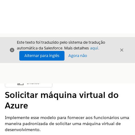
Este texto foi traduzido pelo sistema de tradução
automática da Salesforce. Mais detalhes
aqui
.
Fechar
Fecha
Fechar
Alternar para inglês
Agora não
Índice
Mostrar índice
Solicitar máquina virtual do
Azure
Implemente esse modelo para fornecer aos funcionários uma
maneira padronizada de solicitar uma máquina virtual de
desenvolvimento.