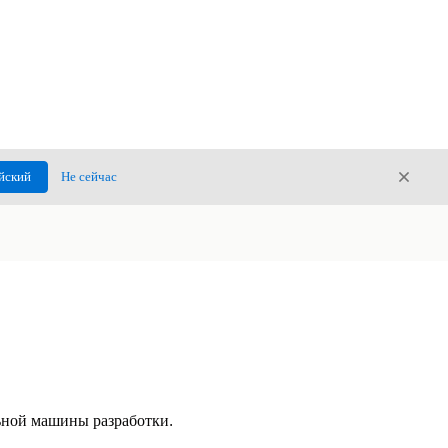
Закры
йский
Не сейчас
Закрыт
ьной машины разработки.