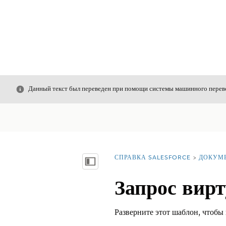
Закрыть
Данный текст был переведен при помощи системы машинного перево
СПРАВКА SALESFORCE
ДОКУМ
Вы находитесь здесь:
Показать содержание
Запрос вир
Разверните этот шаблон, чтобы