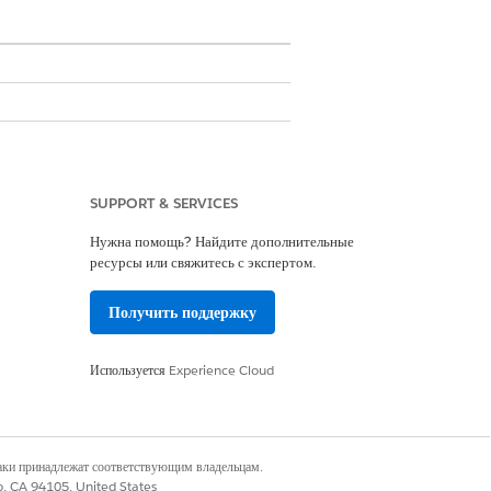
теле для точного и проверяемого
SUPPORT & SERVICES
Нужна помощь? Найдите дополнительные
ресурсы или свяжитесь с экспертом.
Получить поддержку
Используется
Experience Cloud
я.
наки принадлежат соответствующим владельцам.
co, CA 94105, United States