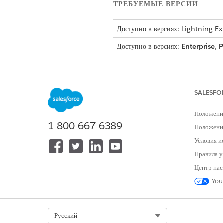
ТРЕБУЕМЫЕ ВЕРСИИ
Доступно в версиях: Lightning E
Доступно в версиях:
Enterprise
,
P
Этот шаблон создает запись за
выполнения. Просмотрите, что 
SALESFO
Атрибуты приема
Положени
Форма приема для данного шабл
1-800-667-6389
Положение
Azure Location: Регион Azure,
Условия и
Размер виртуальной машины: В
Правила у
Публикатор изображений: Публ
Центр нас
Предложение изображения: Кон
You
SKU изображения: Конкретная е
Имя виртуальной машины: Уник
Виртуальная сеть: Имя виртуал
Подсеть: Определенное имя подс
Select Org
Русский