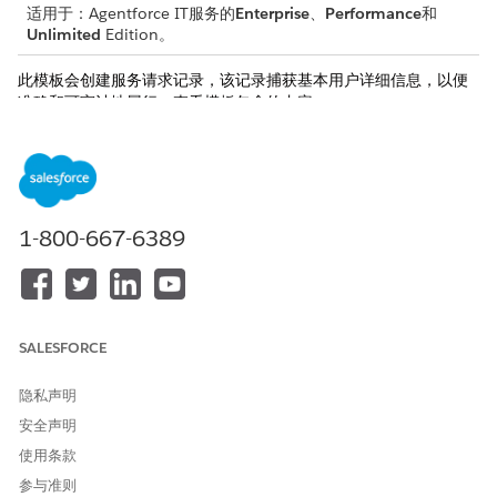
适用于：Agentforce IT服务的
Enterprise
、
Performance
和
Unlimited
Edition。
此模板会创建服务请求记录，该记录捕获基本用户详细信息，以便
准确和可审计地履行。查看模板包含的内容。
接收属性
此模板的接收表单从员工那里获取这些详细信息：
Azure 位置：服务配置虚拟机的 Azure 区域。
1-800-667-6389
虚拟机大小：虚拟机的计算容量大小。
图像发布者：虚拟机映像的发布者。
图像优惠：选定发布者的特定图像报价。
图像 SKU：所选图像报价的特定库存单位 (SKU)。
虚拟机名称：分配给虚拟机的唯一名称。
SALESFORCE
虚拟网络：虚拟机放置的虚拟网络的名称。
子网：虚拟网络中的特定子网名称。
隐私声明
网络接口名称：与虚拟机关联的网络接口的名称。
安全声明
管理员用户名：虚拟机管理员帐户的用户名。
管理员密码：虚拟机管理员帐户的密码。
使用条款
参与准则