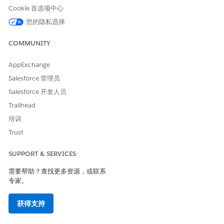
自动履行
Cookie 首选项中心
此服务流程包含自动处理服务请求的履行流。您可以在 Flow
您的隐私选择
Builder 中扩展此流，以包含自定义逻辑，例如自动经理批准或库存
检查。
COMMUNITY
AppExchange
Salesforce 管理员
Salesforce 开发人员
经理批准后，流会在指定的云环境中配置虚拟机。
备注
Trailhead
培训
集成
Trust
此模板在履行流中使用与 Microsoft Azure 的预配置集成。要使用
SUPPORT & SERVICES
此集成，请配置 Microsoft Azure 凭据。要了解有关此第三方连接
器的更多信息，请参见
Azure 连接器
。
需要帮助？查找更多资源，或联系
专家。
获得支持
本文章是否解决您的问题？
请与我们共享您的想法，以便我们进行改进！