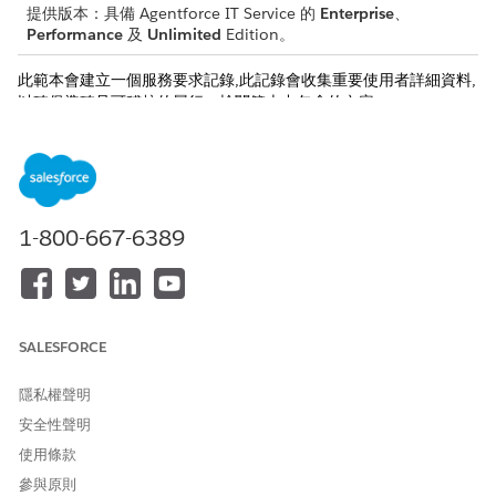
提供版本：具備 Agentforce IT Service 的
Enterprise
、
Performance
及
Unlimited
Edition。
此範本會建立一個服務要求記錄,此記錄會收集重要使用者詳細資料,
以確保準確且可稽核的履行。檢閱範本中包含的內容。
入院屬性
此範本的入院表單會從員工中取用以下詳細資料:
分類名稱:新雲端儲存分類的唯一名稱。
1-800-667-6389
商業理由:建立雲端儲存分類要求的商業理由。
手動履行
此服務流程會將手動履行的要求路由至 IT 小組。您可以在 Flow
SALESFORCE
Builder 中建立流程以包含自訂邏輯,例如經理批准或自動履行。
隱私權聲明
整合
安全性聲明
此範本不包含入門或履行的任何預先設定整合。使用 Flow Builder
使用條款
建立具有連結的自訂流程,這些連結會定義要求的方式。
參與原則