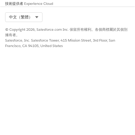
技術提供者
Experience Cloud
Select Org
中文（繁體）
© Copyright 2026, Salesforce.com Inc. 保留所有權利。各個商標屬於其個別
擁有者。
Salesforce, Inc. Salesforce Tower, 415 Mission Street, 3rd Floor, San
Francisco, CA 94105, United States