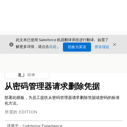
此文本已使用 Salesforce 机器翻译系统进行翻译。如需了
关闭
关闭
关闭
解更多详情，请点击
此处
。
切换为英语
而非现在
目录
显示目录
从密码管理器请求删除凭据
部署此模板，为员工提供从密码管理器请求删除凭据或密码的标准
化方法。
所需的 EDITION
适用于：Lightning Experience