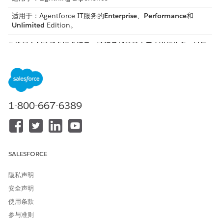
适用于：Agentforce IT服务的
Enterprise
、
Performance
和
Unlimited
Edition。
此模板会创建服务请求记录，该记录捕获基本用户详细信息，以便
准确和可审计地履行。查看模板包含的内容。
接收属性
此模板的接收表单从员工那里获取这些详细信息：
1-800-667-6389
⁇ 或文件夹名称：包含凭据的保管库或文件夹的名称。
密码或密码名称：选择要删除的密码或密码的名称或标识符。
手动履行
SALESFORCE
此服务流程会将手动履行的请求发送给 IT 团队。您可以在 Flow
Builder 中构建流，以包含自定义逻辑，例如经理批准或自动履行。
隐私声明
集成
安全声明
使用条款
此模板不包括任何用于接收或履行的预配置集成。使用 Flow
Builder 创建带有连接器的自定义流，这些连接器定义了如何捕获和
参与准则