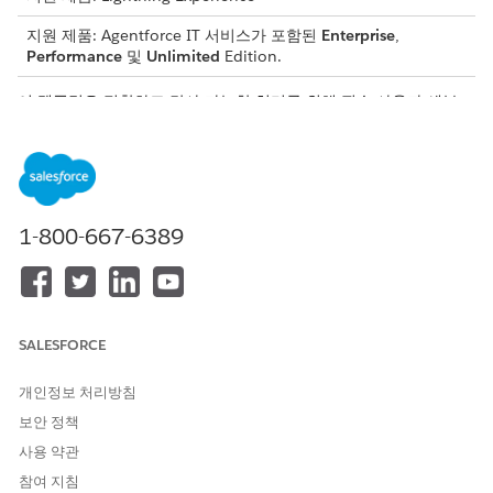
지원 제품: Agentforce IT 서비스가 포함된
Enterprise
,
Performance
및
Unlimited
Edition.
이 템플릿은 정확하고 감사 가능한 처리를 위해 필수 사용자 세부
사항을 수집하는 서비스 요청 레코드를 만듭니다. 템플릿에 포함된
내용을 검토합니다.
인테이크 특성
이 템플릿의 인테이크 양식은 직원에게 다음 세부 사항을 수집합니
1-800-667-6389
다.
암호 이름: 자격 증명 순환이 필요한 암호의 이름 또는 식별자입
니다.
일정: 자격 증명 순환을 위한 요청된 순환 일정 또는 기간입니
SALESFORCE
다.
개인정보 처리방침
수동 처리
보안 정책
이 서비스 프로세스는 수동 처리를 위한 요청을 IT 팀에 라우팅합니
사용 약관
다. 관리자 승인 또는 자동 처리와 같은 사용자 정의 논리를 포함하
참여 지침
도록 Flow Builder에서 플로를 구축할 수 있습니다.