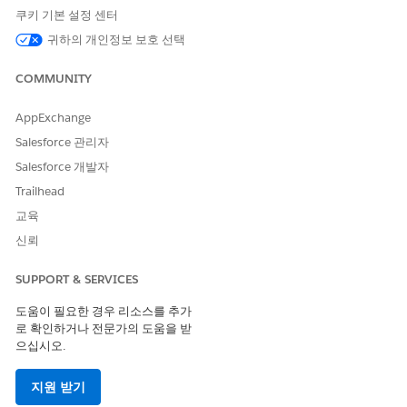
쿠키 기본 설정 센터
을 참조하세요.
귀하의 개인정보 보호 선택
이 템플릿에는 인테이크 또는 처리를 위한 사전 구성된 통합이 포함
COMMUNITY
되어 있지 않습니다. Flow Builder를 사용하여 요청을 수집하고 처
리하는 방법을 정의하는 커넥터를 사용하여 사용자 정의 플로를 만
듭니다.
AppExchange
Salesforce 관리자
Salesforce 개발자
Trailhead
이 기사를 통해 문제를 해결했습니까?
개선을 위한 의견을 보내주세요.
교육
신뢰
예
아니요
SUPPORT & SERVICES
도움이 필요한 경우 리소스를 추가
로 확인하거나 전문가의 도움을 받
으십시오.
지원 받기