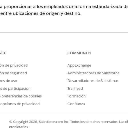
a proporcionar a los empleados una forma estandarizada de s
entre ubicaciones de origen y destino.
ence
rise
,
Performance
y
Unlimited
con Agentforce IT Service.
RCE
COMMUNITY
o de solicitud de servicio que captura detalles de usuario esen
ón de privacidad
AppExchange
luye con la plantilla.
ón de seguridad
Administradores de Salesforce
nes de uso
Desarrolladores de Salesforce
es de participación
Trailhead
a esta plantilla captura estos detalles del empleado:
 preferencias de cookies
Formación
El Nombre de recurso de Amazon (ARN) de la ubicación de origen p
 opciones de privacidad
Confianza
 El Nombre de recurso de Amazon (ARN) de la ubicación de destino
: El nombre de la copia de seguridad.
© Copyright 2026, Salesforce.com Inc. Todos los derechos reservados. Las d
propietarios.