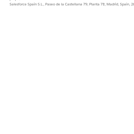
Salesforce Spain S.L., Paseo de la Castellana 79, Planta 7ª, Madrid, Spain, 
a la solicitud de realización manual al equipo de TI. Puede c
 como aprobaciones de gestores o realización automatizada.
una integración preconfigurada para admisión o realización. U
 que definen cómo se captura y se realiza la solicitud.
PROBLEMA?
ejorar!