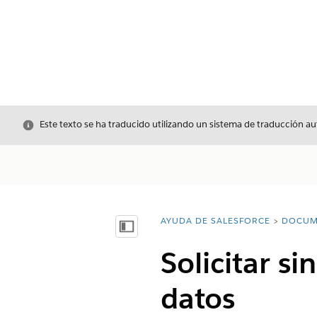
Cerrar
Este texto se ha traducido utilizando un sistema de traducción a
AYUDA DE SALESFORCE
DOCUM
Usted está aquí:
Mostrar índice de materias
Solicitar s
datos