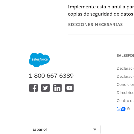
Implemente esta plantilla par
copias de seguridad de datos 
EDICIONES NECESARIAS
Disponible en: Lightning Experi
Disponible en: Ediciones
Enterp
SALESFO
Esta plantilla crea un registr
Declaraci
auditable. Revise lo que se inc
1-800-667-6389
Declaraci
Atributos de admisión
Condicio
Directric
El formulario de admisión par
Centro de
ARN de ubicación de origen: 
Sus
ARN de ubicación de destino:
Nombre de copia de seguridad
Select Org
Español