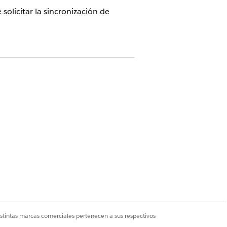
olicitar la sincronización de
ciales para una realización precisa y
ara la copia de seguridad.
 para la copia de seguridad.
istintas marcas comerciales pertenecen a sus respectivos