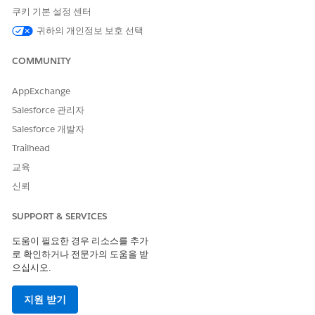
도록 Flow Builder에서 플로를 구축할 수 있습니다.
쿠키 기본 설정 센터
귀하의 개인정보 보호 선택
을 참조하세요.
COMMUNITY
이 템플릿에는 인테이크 또는 처리를 위한 사전 구성된 통합이 포함
되어 있지 않습니다. Flow Builder를 사용하여 요청을 수집하고 처
리하는 방법을 정의하는 커넥터를 사용하여 사용자 정의 플로를 만
AppExchange
듭니다.
Salesforce 관리자
Salesforce 개발자
Trailhead
이 기사를 통해 문제를 해결했습니까?
교육
개선을 위한 의견을 보내주세요.
신뢰
예
아니요
SUPPORT & SERVICES
도움이 필요한 경우 리소스를 추가
로 확인하거나 전문가의 도움을 받
으십시오.
지원 받기