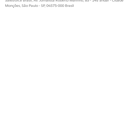
Salesforce Brasil, Av. Jornalista Roberto Marinho, 85 - 14º andar - Cidade
Monções, São Paulo - SP, 04575-000 Brasil