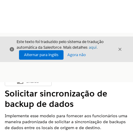
Este texto foi traduzido pelo sistema de tradução
automática da Salesforce. Mais detalhes
aqui
.
Fechar
Fecha
Fechar
Alternar para inglês
Agora não
Índice
Mostrar índice
Solicitar sincronização de
backup de dados
Implemente esse modelo para fornecer aos funcionários uma
maneira padronizada de solicitar a sincronização de backups
de dados entre os locais de origem e de destino.