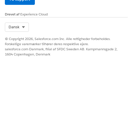
Denne skabelon bruger en prækonfigureret integration med
Infoblox i fuldførelsesforløbet. Hvis du vil bruge denne
integration, skal du konfigurere dine Infoblox-
Drevet af
Experience Cloud
legitimationsoplysninger. Hvis du vil vide mere om denne
tredjepartsforbindelse, kan du se
Infoblox Connector
.
Select Org
Dansk
© Copyright 2026, Salesforce.com Inc. Alle rettigheder forbeholdes.
Forskellige varemærker tilhører deres respektive ejere.
LØSTE DENNE ARTIKEL DIT PROBLEM?
salesforce.com Danmark, filial af SFDC Sweden AB. Kampmannsgade 2,
1604 Copenhagen, Denmark
Giv os besked, så vi kan forbedre os!
Ja
Nej