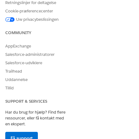
Registreringsadresse: IP-adressen eller målværdien for
Retningslinjer for deltagelse
DNS-registreringen.
Cookie-præferencecenter
Kommentarer: Yderligere kontekst eller begrundelse for
DNS-registreringsanmodningen.
Uw privacybeslissingen
Automatiseret fuldførelse
COMMUNITY
Denne serviceproces inkluderer et fuldførelsesforløb, der
AppExchange
automatisk behandler serviceanmodningen. Du kan udvide
Salesforce-administratorer
dette forløb i Flow Builder til at inkludere tilpasset logik, f.eks.
automatiserede managergodkendelser eller lagerkontroller.
Salesforce-udviklere
Trailhead
Uddannelse
Tillid
Efter managergodkendelse opretter forløbet den
BEMÆRK
SUPPORT & SERVICES
ønskede DNS-registrering i Infoblox.Denne skabelon bruger
en prækonfigureret integration med Infoblox.
Har du brug for hjælp? Find flere
ressourcer, eller få kontakt med
en ekspert.
Integration
Få support