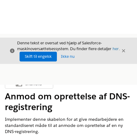
Denne tekst er oversat ved hjælp af Salesforce-
maskinoversættelsessystem. Du finder flere detaljer
her
.
Luk
Luk
Luk
Skift til engelsk
Ikke nu
Indhold
Vis indholdsfortegnelse
Anmod om oprettelse af DNS-
registrering
Implementer denne skabelon for at give medarbejdere en
standardiseret måde til at anmode om oprettelse af en ny
DNS-registrering.