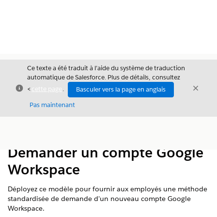
Ce texte a été traduit à l’aide du système de traduction
automatique de Salesforce. Plus de détails, consultez
Fermer
Ferme
<
cette page
.
Basculer vers la page en anglais
Fermer
Pas maintenant
Table des
Afficher la table des matières
matières
Demander un compte Google
Workspace
Déployez ce modèle pour fournir aux employés une méthode
standardisée de demande d'un nouveau compte Google
Workspace.