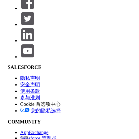
筛选器 (0)
选择筛选器
添加
产品区域
SALESFORCE
功能影响
隐私声明
安全声明
使用条款
参与准则
Cookie 首选项中心
版本
您的隐私选择
COMMUNITY
AppExchange
Salesforce 管理员
英语