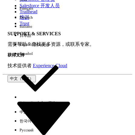
Salesforce 开发人员
Français
体验
Trailhead
培训
Deutsch
Trust
Italiano
SUPPORT & SERVICES
日本語
全部清除
完成
需要帮助？查找更多资源，或联系专家。
Español (México)
Español
获得支持
技术提供者
Experience Cloud
中文（简体）
Select Org
中文（简体）
中文（繁体）
한국어
Русский
没有结果