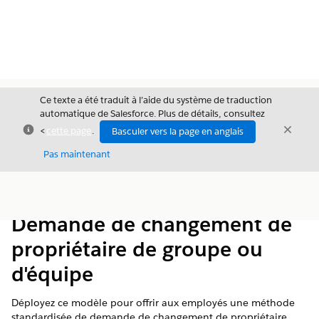
Ce texte a été traduit à l’aide du système de traduction
automatique de Salesforce. Plus de détails, consultez
Fermer
Ferme
<
cette page
.
Basculer vers la page en anglais
Fermer
Pas maintenant
Table des
Afficher la table des matières
matières
Demande de changement de
propriétaire de groupe ou
d'équipe
Déployez ce modèle pour offrir aux employés une méthode
standardisée de demande de changement de propriétaire