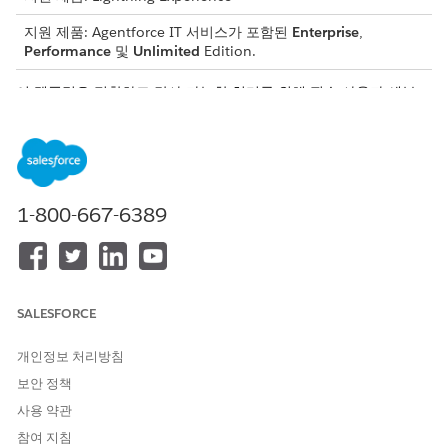
지원 제품: Agentforce IT 서비스가 포함된
Enterprise
,
Performance
및
Unlimited
Edition.
이 템플릿은 정확하고 감사 가능한 처리를 위해 필수 사용자 세부
사항을 수집하는 서비스 요청 레코드를 만듭니다. 템플릿에 포함된
내용을 검토합니다.
인테이크 특성
이 템플릿의 인테이크 양식은 직원에게 다음 세부 사항을 수집합니
1-800-667-6389
다.
그룹 이름: 소유권 변경에 대한 Microsoft 365 그룹 또는 팀의
이름입니다.
현재 그룹 소유자: 현재 그룹 소유자의 사용자 이름 또는 식별자
SALESFORCE
입니다.
새 소유자: 새 그룹 소유자가 되는 사용자의 사용자 이름 또는
개인정보 처리방침
식별자입니다.
보안 정책
자동 처리
사용 약관
참여 지침
이 서비스 프로세스에는 서비스 요청을 자동으로 처리하는 처리 플