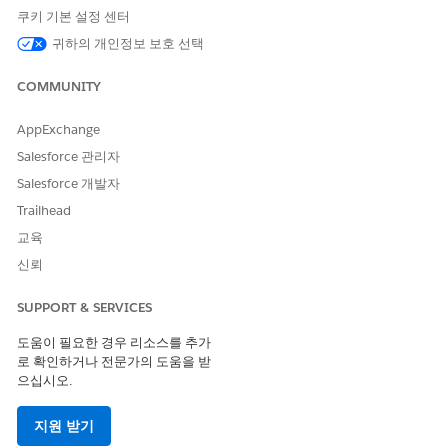
로가 포함되어 있습니다. Flow Builder에서 이 플로를 확장하여 자
쿠키 기본 설정 센터
동 관리자 승인 또는 재고 점검과 같은 사용자 정의 논리를 포함할
귀하의 개인정보 보호 선택
수 있습니다.
COMMUNITY
을 참조하세요.
이 템플릿은 처리 플로에서 Microsoft Entra와의 사전 구성된 통합
AppExchange
을 사용합니다. 이 통합을 사용하려면 Microsoft Entra 자격 증명을
Salesforce 관리자
구성합니다. 이 타사 커넥터에 대한 자세한 내용은
Microsoft Entra
Salesforce 개발자
ID 커넥터
를 참조하십시오.
Trailhead
교육
신뢰
이 기사를 통해 문제를 해결했습니까?
개선을 위한 의견을 보내주세요.
SUPPORT & SERVICES
예
아니요
도움이 필요한 경우 리소스를 추가
로 확인하거나 전문가의 도움을 받
으십시오.
지원 받기