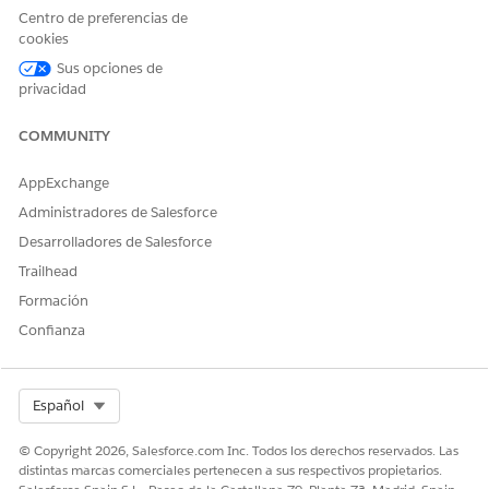
requieren acceso.
Centro de preferencias de
cookies
Realización manual
Sus opciones de
privacidad
Este proceso de servicio enruta la solicitud de realización
manual al equipo de TI. Puede crear un flujo en Flow Builder
COMMUNITY
para incluir lógica personalizada, como aprobaciones de
gestores o realización automatizada.
AppExchange
Integración
Administradores de Salesforce
Esta plantilla no incluye ninguna integración preconfigurada
Desarrolladores de Salesforce
para admisión o realización. Utilice Flow Builder para crear
Trailhead
flujos personalizados con conectores que definen cómo se
Formación
captura y se realiza la solicitud.
Confianza
¿RESOLVIÓ ESTE ARTÍCULO SU PROBLEMA?
Select Org
Español
¡Háganos saber cómo podemos mejorar!
© Copyright 2026, Salesforce.com Inc. Todos los derechos reservados. Las
Sí
No
distintas marcas comerciales pertenecen a sus respectivos propietarios.