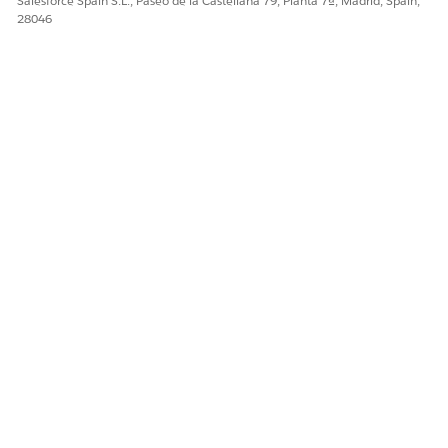
Salesforce Spain S.L., Paseo de la Castellana 79, Planta 7ª, Madrid, Spain,
28046